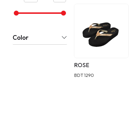
Color
ROSE
BDT 1290