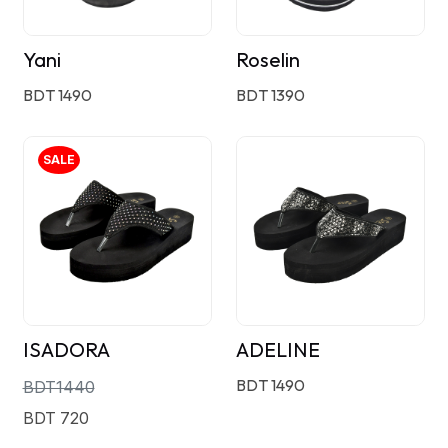
Yani
Roselin
BDT 1490
BDT 1390
SALE
ISADORA
ADELINE
BDT 1490
BDT1440
BDT 720