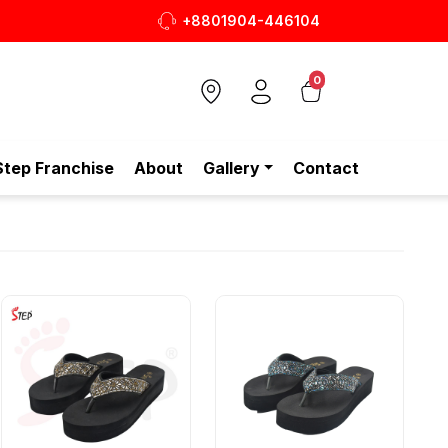
+8801904-446104
শ ও আরামদায়ক জুতা, এখন আরও সাশ্রয়ীমূল্যে - শুধুই স্টেপ-এ!
0
Step Franchise
About
Gallery
Contact