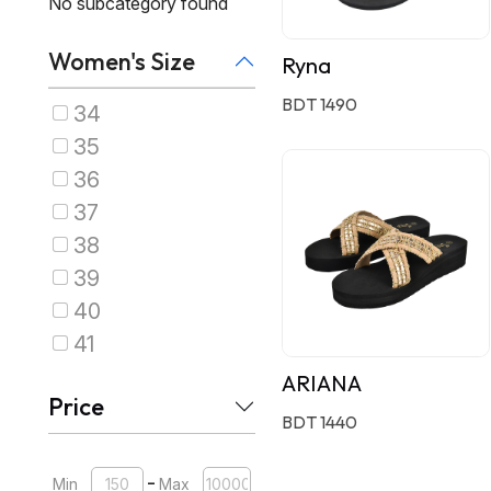
No subcategory found
Women's Size
Ryna
BDT 1490
34
35
36
37
38
39
40
41
ARIANA
Price
BDT 1440
-
Min
Max