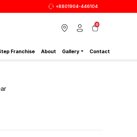
+8801904-446104
স্টাইলিশ ও আরামদায়ক জুতা, এখন আরও সাশ্রয়ীমূল্যে - শুধুই স্
0
Step Franchise
About
Gallery
Contact
ar