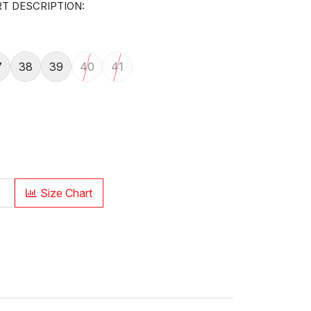
T DESCRIPTION:
7
38
39
40
41
Size Chart