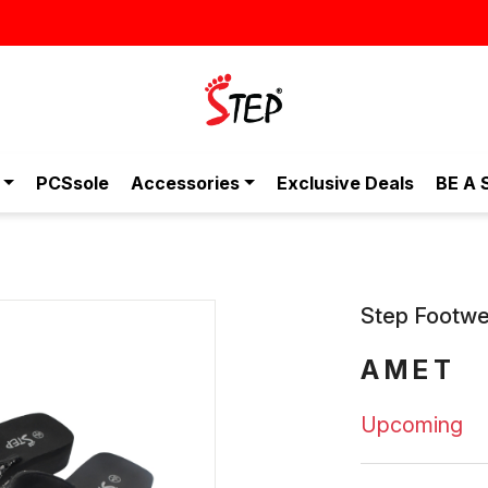
PCSsole
Accessories
Exclusive Deals
BE A 
Step Footwe
AMET
Upcoming