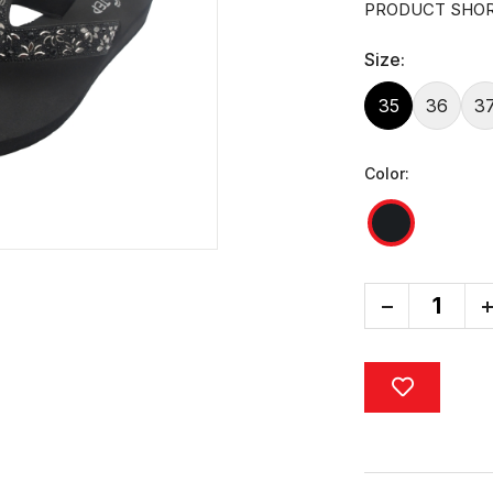
PRODUCT SHOR
Size:
35
36
3
Color:
-
+